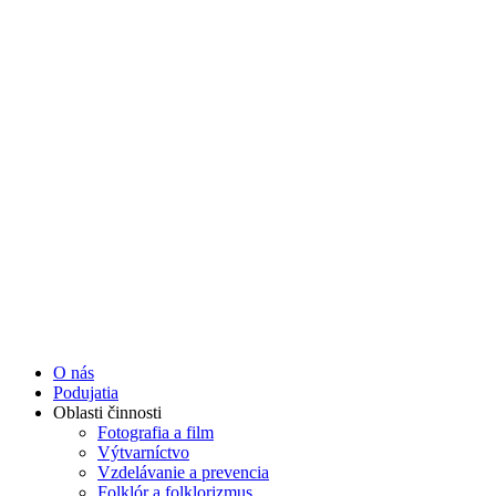
Preskočiť
na
obsah
O nás
Podujatia
Oblasti činnosti
Fotografia a film
Výtvarníctvo
Vzdelávanie a prevencia
Folklór a folklorizmus