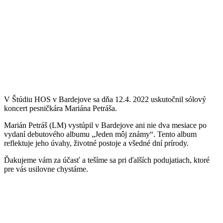
V Štúdiu HOS v Bardejove sa dňa 12.4. 2022 uskutočnil sólový
koncert pesničkára Mariána Petráša.
Marián Petráš (LM) vystúpil v Bardejove ani nie dva mesiace po
vydaní debutového albumu „Jeden môj známy“. Tento album
reflektuje jeho úvahy, životné postoje a všedné dní prírody.
Ďakujeme vám za účasť a tešíme sa pri ďalších podujatiach, ktoré
pre vás usilovne chystáme.