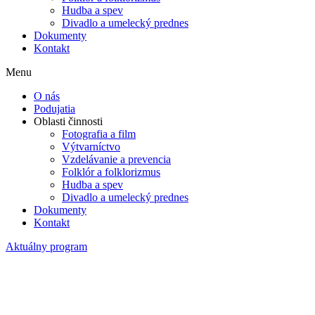
Hudba a spev
Divadlo a umelecký prednes
Dokumenty
Kontakt
Menu
O nás
Podujatia
Oblasti činnosti
Fotografia a film
Výtvarníctvo
Vzdelávanie a prevencia
Folklór a folklorizmus
Hudba a spev
Divadlo a umelecký prednes
Dokumenty
Kontakt
Aktuálny program