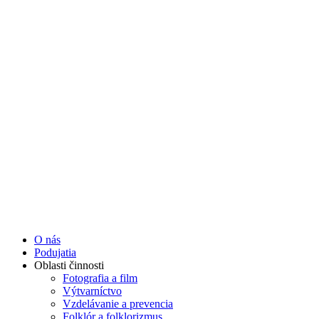
Preskočiť
na
obsah
O nás
Podujatia
Oblasti činnosti
Fotografia a film
Výtvarníctvo
Vzdelávanie a prevencia
Folklór a folklorizmus