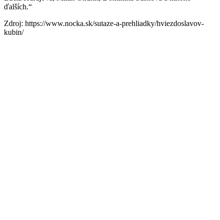
ďalších.“
Zdroj: https://www.nocka.sk/sutaze-a-prehliadky/hviezdoslavov-
kubin/