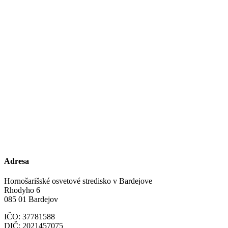
Adresa
Hornošarišské osvetové stredisko v Bardejove
Rhodyho 6
085 01 Bardejov
IČO: 37781588
DIČ: 2021457075