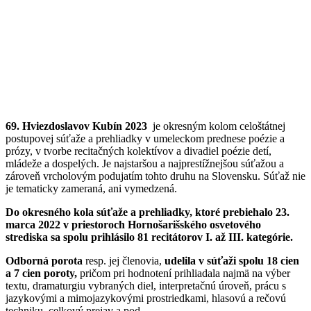
69. Hviezdoslavov Kubín 2023
je okresným kolom celoštátnej
postupovej súťaže a prehliadky v umeleckom prednese poézie a
prózy, v tvorbe recitačných kolektívov a divadiel poézie detí,
mládeže a dospelých. Je najstaršou a najprestížnejšou súťažou a
zároveň vrcholovým podujatím tohto druhu na Slovensku. Súťaž nie
je tematicky zameraná, ani vymedzená.
Do okresného kola súťaže a prehliadky, ktoré prebiehalo 23.
marca 2022 v priestoroch Hornošarišského osvetového
strediska sa spolu prihlásilo 81 recitátorov I. až III. kategórie.
Odborná porota
resp. jej členovia,
udelila v súťaži spolu 18 cien
a 7 cien poroty,
pričom pri hodnotení prihliadala najmä na výber
textu, dramaturgiu vybraných diel, interpretačnú úroveň, prácu s
jazykovými a mimojazykovými prostriedkami, hlasovú a rečovú
techniku, celkový prejav a pod.