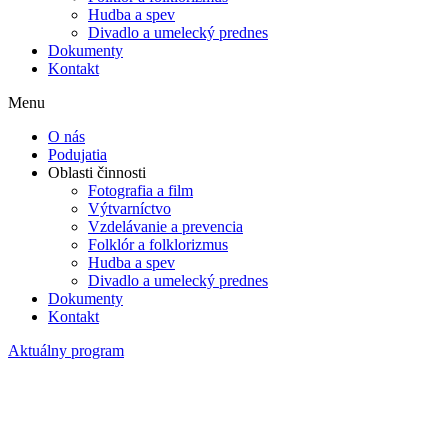
Hudba a spev
Divadlo a umelecký prednes
Dokumenty
Kontakt
Menu
O nás
Podujatia
Oblasti činnosti
Fotografia a film
Výtvarníctvo
Vzdelávanie a prevencia
Folklór a folklorizmus
Hudba a spev
Divadlo a umelecký prednes
Dokumenty
Kontakt
Aktuálny program