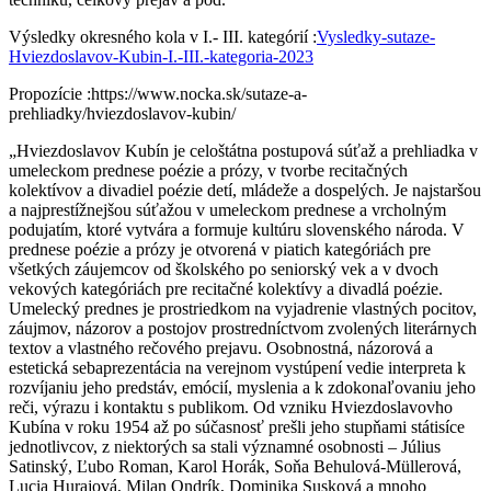
Výsledky okresného kola v I.- III. kategórií :
Vysledky-sutaze-
Hviezdoslavov-Kubin-I.-III.-kategoria-2023
Propozície :https://www.nocka.sk/sutaze-a-
prehliadky/hviezdoslavov-kubin/
„Hviezdoslavov Kubín je celoštátna postupová súťaž a prehliadka v
umeleckom prednese poézie a prózy, v tvorbe recitačných
kolektívov a divadiel poézie detí, mládeže a dospelých. Je najstaršou
a najprestížnejšou súťažou v umeleckom prednese a vrcholným
podujatím, ktoré vytvára a formuje kultúru slovenského národa. V
prednese poézie a prózy je otvorená v piatich kategóriách pre
všetkých záujemcov od školského po seniorský vek a v dvoch
vekových kategóriách pre recitačné kolektívy a divadlá poézie.
Umelecký prednes je prostriedkom na vyjadrenie vlastných pocitov,
záujmov, názorov a postojov prostredníctvom zvolených literárnych
textov a vlastného rečového prejavu. Osobnostná, názorová a
estetická sebaprezentácia na verejnom vystúpení vedie interpreta k
rozvíjaniu jeho predstáv, emócií, myslenia a k zdokonaľovaniu jeho
reči, výrazu i kontaktu s publikom. Od vzniku Hviezdoslavovho
Kubína v roku 1954 až po súčasnosť prešli jeho stupňami státisíce
jednotlivcov, z niektorých sa stali významné osobnosti – Július
Satinský, Ľubo Roman, Karol Horák, Soňa Behulová-Müllerová,
Lucia Hurajová, Milan Ondrík, Dominika Susková a mnoho