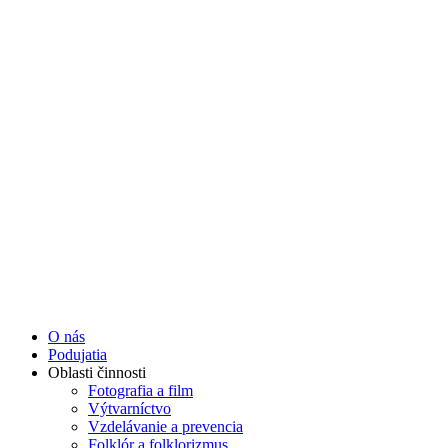
Preskočiť
na
obsah
O nás
Podujatia
Oblasti činnosti
Fotografia a film
Výtvarníctvo
Vzdelávanie a prevencia
Folklór a folklorizmus