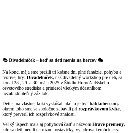
🎭
Divadelníček – keď sa deti menia na hercov 🎭
Na konci mája sme prežili tri krásne dni plné fantázie, pohybu a
tvorivej hry!
Divadelníček
, náš divadelný workshop pre deti, sa
konal 28., 29. a 30. mája 2025 v Štúdiu Hornošarišského
osvetového strediska a priniesol všetkým účastníkom
nezabudnuteľný zážitok.
Deti si na vlastnej koži vyskúšali aké to je byť
bábkohercom,
okrem toho sme sa spoločne zabavili pri
rozprávkovom kvíze
,
ktorý preveril ich rozprávkové znalosti.
Veľký úspech mala aj pohybová časť s názvom
Hravé premeny
,
kde sa deti menili na rôzne postavičky, vyjadrovali emócie cez