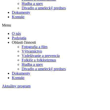
Hudba a spev
Divadlo a umelecký prednes
Dokumenty
Kontakt
Menu
O nás
Podujatia
Oblasti činnosti
Fotografia a film
Výtvarníctvo
Vzdelávanie a prevencia
Folklór a folklorizmus
Hudba a spev
Divadlo a umelecký prednes
Dokumenty
Kontakt
Aktuálny program