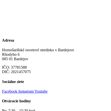
Adresa
Hornošarišské osvetové stredisko v Bardejove
Rhodyho 6
085 01 Bardejov
IČO: 37781588
DIČ: 2021457075
Sociálne siete
Facebook
Instagram
Youtube
Otváracie hodiny
Po: 7:30 – 15:30 hod.