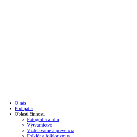
Preskočiť
na
obsah
O nás
Podujatia
Oblasti činnosti
Fotografia a film
Výtvarníctvo
Vzdelávanie a prevencia
Folklór a folklorizmus