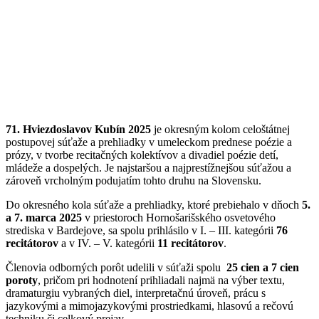
71. Hviezdoslavov Kubín 2025
je okresným kolom celoštátnej
postupovej súťaže a prehliadky v umeleckom prednese poézie a
prózy, v tvorbe recitačných kolektívov a divadiel poézie detí,
mládeže a dospelých. Je najstaršou a najprestížnejšou súťažou a
zároveň vrcholným podujatím tohto druhu na Slovensku.
Do okresného kola súťaže a prehliadky, ktoré prebiehalo v dňoch
5.
a 7. marca 2025
v priestoroch Hornošarišského osvetového
strediska v Bardejove, sa spolu prihlásilo v I. – III. kategórii
76
recitátorov
a v IV. – V. kategórii
11 recitátorov
.
Členovia odborných porôt udelili v súťaži spolu
25 cien a 7 cien
poroty
, pričom pri hodnotení prihliadali najmä na výber textu,
dramaturgiu vybraných diel, interpretačnú úroveň, prácu s
jazykovými a mimojazykovými prostriedkami, hlasovú a rečovú
techniku či celkový prejav.